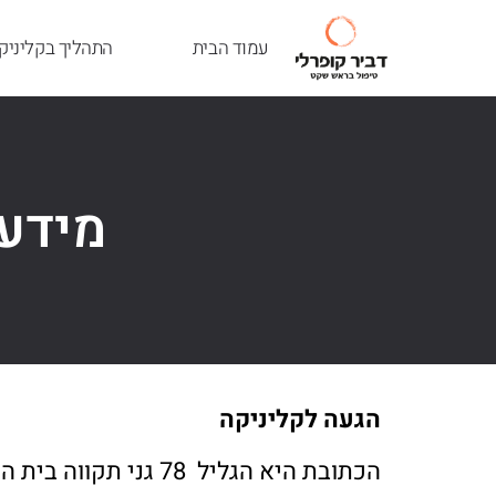
עמוד הבית
התהליך בקליניק
מידע 
הגעה לקליניקה
הכתובת היא הגליל 78 גני תקווה בית הרופאים, כניסה ליד קרפור. קומה 2 במעלית. חניה בשפע באפור בכחול ובלבן מסביב לבניין.