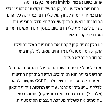
אותם בשם imitrix, rezalt וrelert. בקצרה, מה
שהתרופות האלו עושות, הן מפעילות קולטני סרטונין בכלי
הדם במוח וגורמות לכיווץ של כלי הדם. במיגרנה כלי הדם
מתרחבים בראש, תהליך שיוצר לחץ גדול והטריפטנים
עוזרים להצר את כלי הדם שוב. בנוסף הם חוסמים חומרים
מעודדי דלקת בראש.
יש חלון זמנים קטן לקחת את התרופות האלו בתחילת
התקף. המון מטופלים מדווחים שאם לא לקחו בזמן –
התרופה כבר לא תעזור.
ואם כל זה לא הספיק ישנם גם טיפולים מונעים. הטיפול
החדשני ביותר הוא האימוביג. תרופה בהזרקה חודשית
שאמורה למנוע שחרור של חלבון CGRP שקשור לכאב
ולדלקת שיש בזמן מיגרנה. עוד יש תרופות נוגדות דיכאון
(אלטרול), נוגדות פירכוסים (טופמקס) וחוסמי בטא
שחוסמים את פעילות מערכת העצבים הסימפטתית.